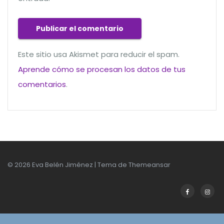
Este sitio usa Akismet para reducir el spam.
Aprende cómo se procesan los datos de tus
comentarios
.
© 2026 Eva Belén Jiménez | Tema de
Themeansar
Facebook
Insta