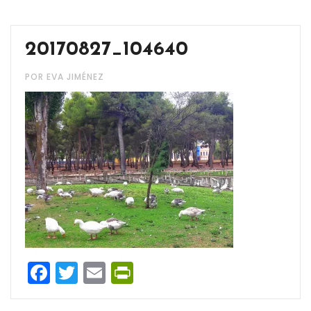
20170827_104640
POR EVA JIMÉNEZ
Facebook
Twitter
Email
PrintFriendly