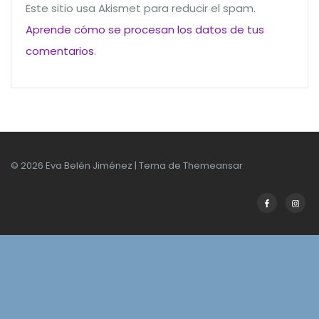
Este sitio usa Akismet para reducir el spam.
Aprende cómo se procesan los datos de tus
comentarios
.
© 2026 Eva Belén Jiménez | Tema de
Themeansar
Facebook
Insta