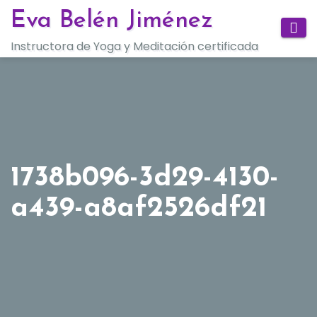
Saltar
Eva Belén Jiménez
al
Instructora de Yoga y Meditación certificada
contenido
1738b096-3d29-4130-
a439-a8af2526df21