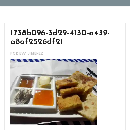
1738b096-3d29-4130-a439-
a8af2526df21
POR EVA JIMÉNEZ