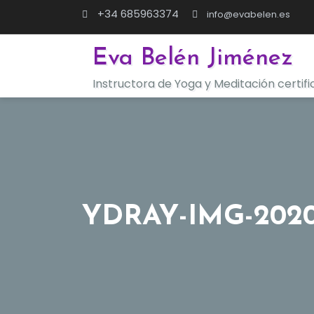
Saltar
+34 685963374
info@evabelen.es
al
contenido
Eva Belén Jiménez
Instructora de Yoga y Meditación certif
YDRAY-IMG-2020