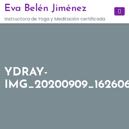
Saltar
Eva Belén Jiménez
al
Instructora de Yoga y Meditación certificada
contenido
YDRAY-
IMG_20200909_16260