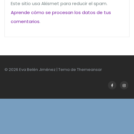
Este sitio usa Akismet para reducir el spam.
Aprende cómo se procesan los datos de tus
comentarios
.
© 2026 Eva Belén Jiménez | Tema de
Themeansar
Facebook
Insta