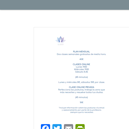
Facebook
Twitter
Email
PrintFrien