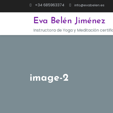
Saltar
+34 685963374
info@evabelen.es
al
contenido
Eva Belén Jiménez
Instructora de Yoga y Meditación certif
image-2