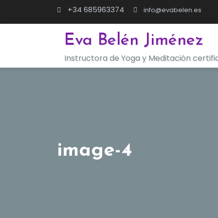
Saltar
+34 685963374
info@evabelen.es
al
contenido
Eva Belén Jiménez
Instructora de Yoga y Meditación certif
image-4