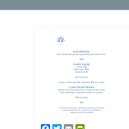
Facebook
Twitter
Email
PrintFrien