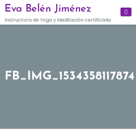
Saltar
Eva Belén Jiménez
al
Instructora de Yoga y Meditación certificada
contenido
FB_IMG_1534358117874