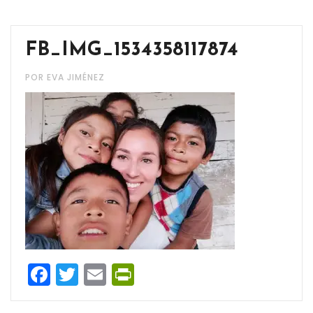
FB_IMG_1534358117874
POR EVA JIMÉNEZ
Facebook
Twitter
Email
PrintFriendly