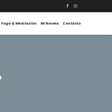
Facebook
Instagram
e Yoga & Meditación
Mi Novela
Contacto
o