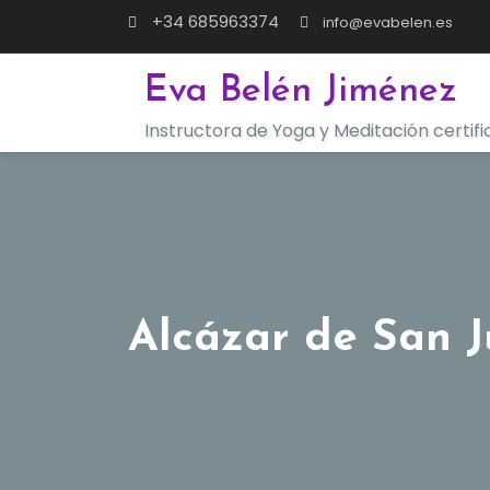
Saltar
+34 685963374
info@evabelen.es
al
contenido
Eva Belén Jiménez
Instructora de Yoga y Meditación certif
Alcázar de San 